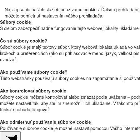
Na zlepšenie našich služieb používame cookies. Ďalším prehliadaním 
môžete odmietnuť nastavením vášho prehliadača.
Súbory cookie
S cieľom zabezpečiť riadne fungovanie tejto webovej lokality ukladáme
Čo sú súbory cookie?
Súbor cookie je malý textový súbor, ktorý webová lokalita ukladá vo va
krokoch a preferenciách (ako sú prihlasovacie meno, jazyk, veľkosť pís
uvádzať.
Ako používame súbory cookie?
Tieto webstránky používajú súbory cookies na zapamätanie si použiva
Ako kontrolovať súbory cookie
Súbory cookie môžete kontrolovať alebo zmazať podľa uváženia – podro
môžete nastaviť tak, aby ste im znemožnili ich ukladanie. V takomto p
funkcie nebudú fungovať.
Ako odmietnuť používanie súborov cookie
Používanie súborov cookie je možné nastaviť pomocou Vášho interneto