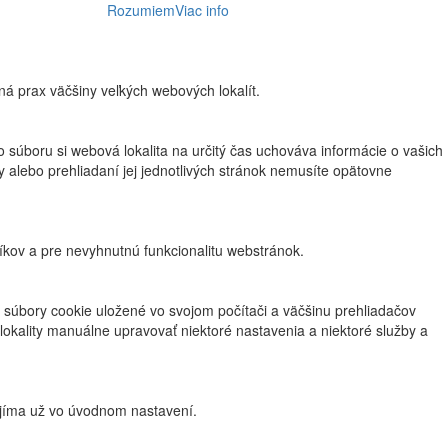
Rozumiem
Viac info
ná prax väčšiny veľkých webových lokalít.
o súboru si webová lokalita na určitý čas uchováva informácie o vašich
ty alebo prehliadaní jej jednotlivých stránok nemusíte opätovne
íkov a pre nevyhnutnú funkcionalitu webstránok.
 súbory cookie uložené vo svojom počítači a väčšinu prehliadačov
okality manuálne upravovať niektoré nastavenia a niektoré služby a
ijíma už vo úvodnom nastavení.