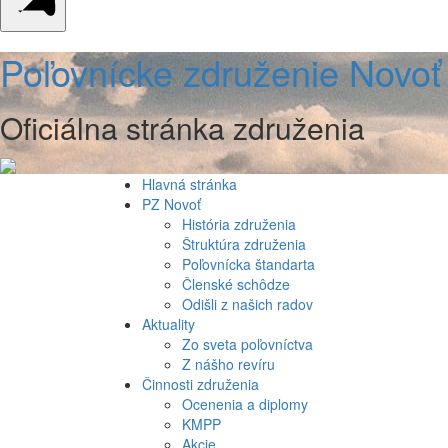
Poľovnícke združenie Novoť
Oficiálna stránka združenia
Hlavná stránka
PZ Novoť
História združenia
Štruktúra združenia
Poľovnícka štandarta
Členské schôdze
Odišli z našich radov
Aktuality
Zo sveta poľovníctva
Z nášho revíru
Činnosti združenia
Ocenenia a diplomy
KMPP
Akcie