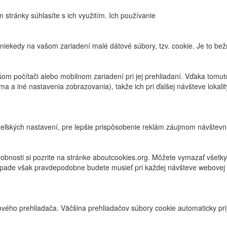
stránky súhlasíte s ich využitím. Ich používanie
 niekedy na vašom zariadení malé dátové súbory, tzv. cookie. Je to bež
šom počítači alebo mobilnom zariadení pri jej prehliadaní. Vďaka tomut
ma a iné nastavenia zobrazovania), takže ich pri ďalšej návšteve lokali
teľských nastavení, pre lepšie prispôsobenie reklám záujmom návštevn
bnosti si pozrite na stránke aboutcookies.org. Môžete vymazať všetky
rípade však pravdepodobne budete musieť pri každej návšteve webovej l
vého prehliadača. Väčšina prehliadačov súbory cookie automaticky pr