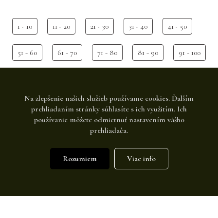
1 - 10
11 - 20
21 - 30
31 - 40
41 - 50
51 - 60
61 - 70
71 - 80
81 - 90
91 - 100
Na zlepšenie našich služieb používame cookies. Ďalším
prehliadaním stránky súhlasíte s ich využitím. Ich
používanie môžete odmietnuť nastavením vášho
prehliadača.
Rozumiem
Viac info